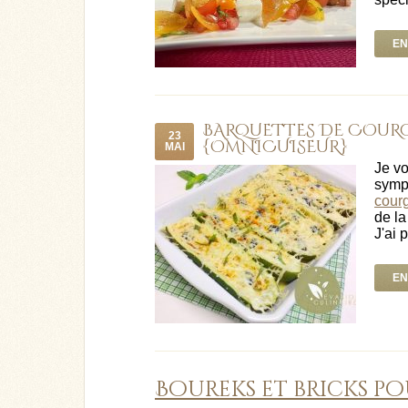
EN
BARQUETTES DE COUR
23
{OMNICUISEUR}
MAI
Je vo
symp
courg
de la
J'ai 
EN
Boureks et bricks p