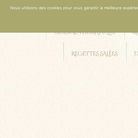
Nous utilisons des cookies pour vous garantir la meilleure expérien
ACCUEIL
CONT
CUISINE THÉMATIQUE
R
RECETTES SALÉES
D