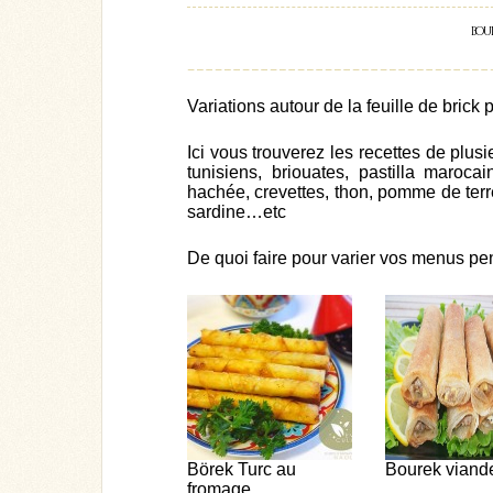
bour
Variations autour de la feuille de bric
Ici vous trouverez les recettes de plus
tunisiens, briouates, pastilla maroca
hachée, crevettes, thon, pomme de ter
sardine…etc
De quoi faire pour varier vos menus p
Börek Turc au
Bourek viand
fromage