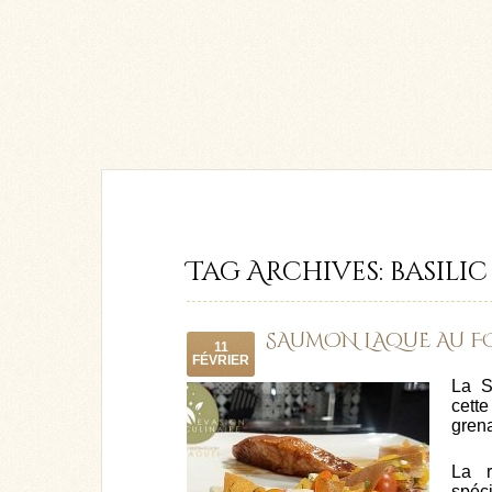
Tag Archives:
basilic
SAUMON LAQUÉ AU F
11
FÉVRIER
La S
cett
grena
La r
spéci