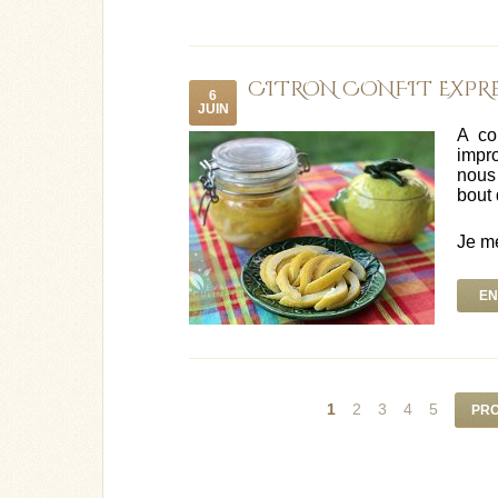
CITRON CONFIT EXPRE
6
JUIN
A c
impr
nous 
bout 
Je me
EN
1
2
3
4
5
PRO