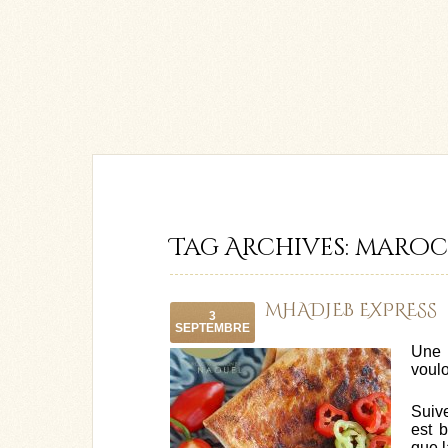
Tag Archives:
maroc
MHADJEB EXPRESS
3
SEPTEMBRE
Une
voulo
Suiv
est 
que l