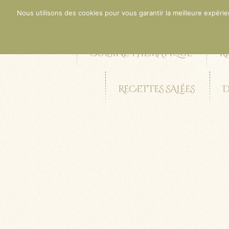
Nous utilisons des cookies pour vous garantir la meilleure expérien
ACCUEIL
CONT
CUISINE THÉMATIQUE
R
RECETTES SALÉES
D